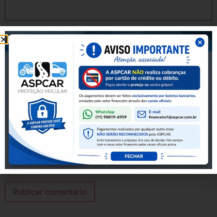
Nome
*
E-mail
*
Site
Salvar meus dados neste navegador para a próxima vez
que eu comentar.