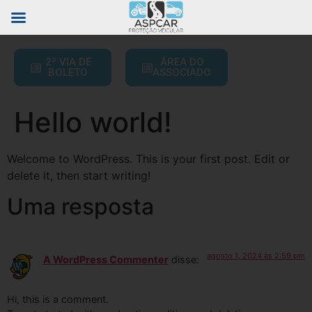
2ª VIA DE
ÁREA DO
BOLETO
ASSOCIADO
Hello world!
Welcome to WordPress. This is your first post. Edit or
delete it, then start writing!
Uma resposta
agosto 1, 2024 às 2:59 pm
A WordPress Commenter
disse:
Hi, this is a comment.