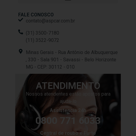
FALE CONOSCO
contato@aspcar.com.br
(31) 3500-7180
(11) 3522-9072
Minas Gerais - Rua Antônio de Albuquerque
, 330 - Sala 901 - Savassi - Belo Horizonte
MG - CEP: 30112 - 010
ATENDIMENTO
Nossos atendentes estão apostos para
ajuda-lo
Assistencia 24h
0800 771 6033
Central de roubo e Furto