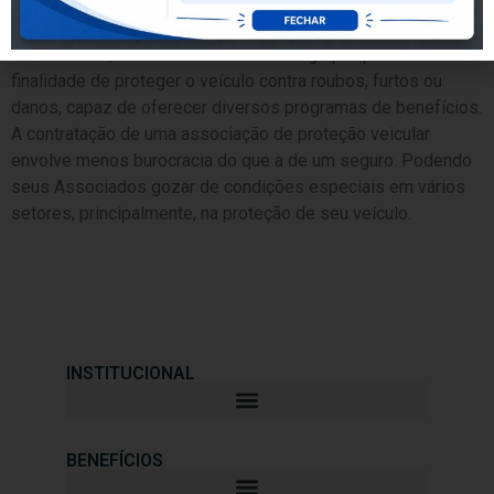
Pessoa jurídica de direito privado sem fins econômicos e /
ou lucrativos, de âmbito nacional é um grupo que tem a
finalidade de proteger o veículo contra roubos, furtos ou
danos, capaz de oferecer diversos programas de benefícios.
A contratação de uma associação de proteção veicular
envolve menos burocracia do que a de um seguro. Podendo
seus Associados gozar de condições especiais em vários
setores, principalmente, na proteção de seu veículo.
INSTITUCIONAL
BENEFÍCIOS